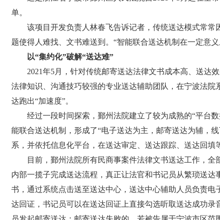
单。
该项目开发负责人林春飞告诉记者，传统送达模式常常因
题使得人难找、文书难送到。“智能联合送达机制在一定意义上
以“集约化”破解“送达难”
2021年5月，针对传统邮寄送达法律文书成本高、送达
法律知识、沟通技巧较强的专业送达辅助团队，在宁波法院
达跑出“加速度”。
经过一段时间探索，鄞州法院建立了较为成熟的“平台数据
能联合送达机制，形成了“电子送达为主，邮寄送达为辅，线
系，并依托信息化平台，在送达审定、送达跟踪、送达回填
目前，鄞州法院所有民商事案件法律文书送达工作，全部
内部一揽子完成送达流程，真正让法官和书记员从繁琐送达
书，通过系统点击送至送达中心，送达中心辅助人员负责电
达回证，书记员可以在送达回证上直接勾选听取送达成功录
员发起邮寄送达；邮寄送达失败的，若被告属于宁波市区范