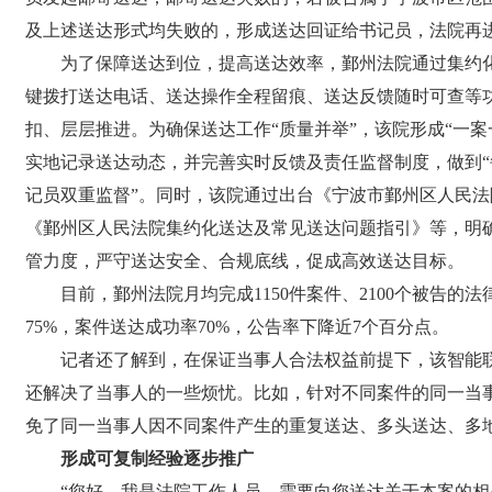
及上述送达形式均失败的，形成送达回证给书记员，法院再
为了保障送达到位，提高送达效率，鄞州法院通过集约化
键拨打送达电话、送达操作全程留痕、送达反馈随时可查等
扣、层层推进。为确保送达工作“质量并举”，该院形成“一
实地记录送达动态，并完善实时反馈及责任监督制度，做到“
记员双重监督”。同时，该院通过出台《宁波市鄞州区人民
《鄞州区人民法院集约化送达及常见送达问题指引》等，明
管力度，严守送达安全、合规底线，促成高效送达目标。
目前，鄞州法院月均完成1150件案件、2100个被告的
75%，案件送达成功率70%，公告率下降近7个百分点。
记者还了解到，在保证当事人合法权益前提下，该智能联
还解决了当事人的一些烦忧。比如，针对不同案件的同一当
免了同一当事人因不同案件产生的重复送达、多头送达、多
形成可复制经验逐步推广
“您好，我是法院工作人员，需要向您送达关于本案的相关